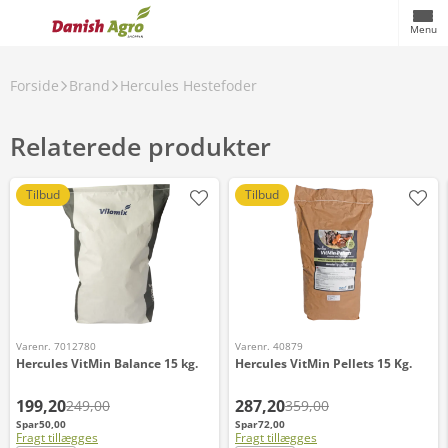
Menu
Forside
Brand
Hercules Hestefoder
Relaterede produkter
Tilbud
Tilbud
Varenr. 7012780
Varenr. 40879
Hercules VitMin Balance 15 kg.
Hercules VitMin Pellets 15 Kg.
199,20
287,20
249,00
359,00
Spar
50,00
Spar
72,00
Fragt tillægges
Fragt tillægges