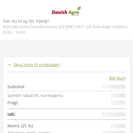
Har du brug for hjælp?
Kontakt vores kundeservice på 8887 4931 på hverdage mellem
9.00 - 16.00
Skjul kurv (0 produkter)
Ret kurv
Subtotal
:
Samlet rabat ift. normalpris
:
Fragt
:
Ialt
:
Moms
(25 %):
Totalpris ekskl. moms
: