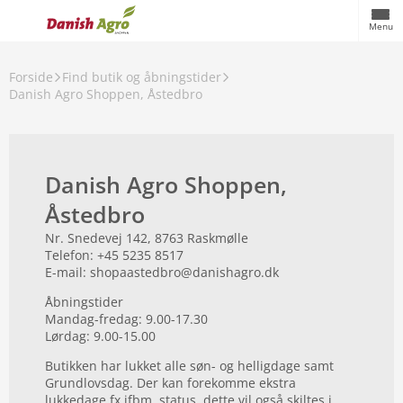
Menu
Forside
Find butik og åbningstider
Danish Agro Shoppen, Åstedbro
Danish Agro Shoppen,
Åstedbro
Nr. Snedevej 142, 8763 Raskmølle
Telefon: +45 5235 8517
E-mail: shopaastedbro@danishagro.dk
Åbningstider
Mandag-fredag: 9.00-17.30
Lørdag: 9.00-15.00
Butikken har lukket alle søn- og helligdage samt
Grundlovsdag. Der kan forekomme ekstra
lukkedage fx ifbm. status, dette vil også skiltes i