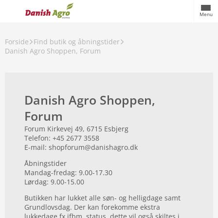
Menu
Forside
Find butik og åbningstider
Danish Agro Shoppen, Forum
Danish Agro Shoppen,
Forum
Forum Kirkevej 49, 6715 Esbjerg
Telefon: +45 2677 3558
E-mail: shopforum@danishagro.dk
Åbningstider
Mandag-fredag: 9.00-17.30
Lørdag: 9.00-15.00
Butikken har lukket alle søn- og helligdage samt
Grundlovsdag. Der kan forekomme ekstra
lukkedage fx ifbm. status, dette vil også skiltes i