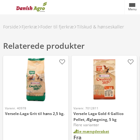
Menu
Forside
Fjerkræ
Foder til fjerkræ
Tilskud & hønseskaller
Relaterede produkter
Varenr. 40978
Varenr. 7012811
Versele-Laga Grit til høns 2,5 kg.
Versele Laga Gold 4 Gallico
Pellet, Æglægning, 5 kg
Flere varianter
Se mængderabat
Fra