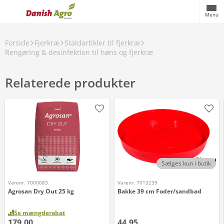
Menu
Forside
Fjerkræ
Staldartikler til fjerkræ
Rengøring & desinfektion til høns og fjerkræ
Relaterede produkter
Sælges kun i butik
Varenr. 7000083
Varenr. 7013239
Agrosan Dry Out 25 kg
Bakke 39 cm Foder/sandbad
Se mængderabat
179,00
44,95