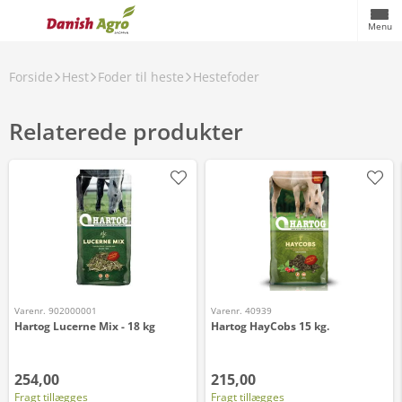
Menu
Forside
Hest
Foder til heste
Hestefoder
Relaterede produkter
Varenr. 902000001
Varenr. 40939
Hartog Lucerne Mix - 18 kg
Hartog HayCobs 15 kg.
254,00
215,00
Fragt tillægges
Fragt tillægges