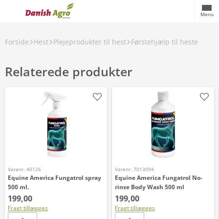
Menu
Forside
Hest
Plejeprodukter til hest
Førstehjælp til heste
Relaterede produkter
Varenr. 40126
Varenr. 7013094
Equine America Fungatrol spray
Equine America Fungatrol No-
500 ml.
rinse Body Wash 500 ml
199,00
199,00
Fragt tillægges
Fragt tillægges