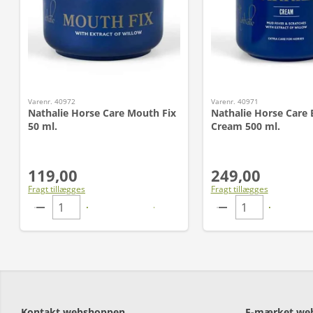
Varenr. 40972
Varenr. 40971
Nathalie Horse Care Mouth Fix
Nathalie Horse Care 
50 ml.
Cream 500 ml.
119,00
249,00
Fragt tillægges
Fragt tillægges
Kontakt webshoppen
E-mærket we