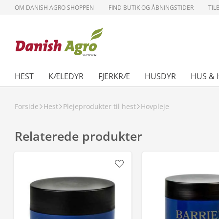
OM DANISH AGRO SHOPPEN
FIND BUTIK OG ÅBNINGSTIDER
TIL
HEST
KÆLEDYR
FJERKRÆ
HUSDYR
HUS & 
Forside
Hest
Plejeprodukter til hest
Hovpleje
Relaterede produkter