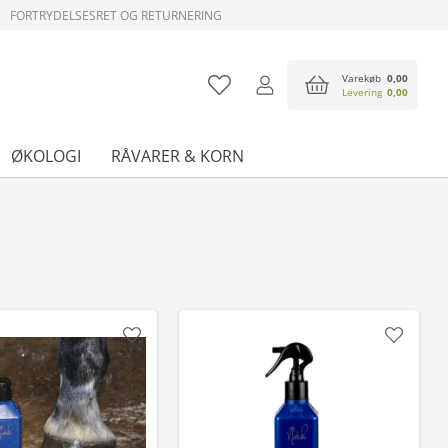
FORTRYDELSESRET OG RETURNERING
Varekøb
0,00
Levering
0,00
ØKOLOGI
RÅVARER & KORN