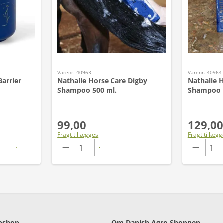
Varenr. 40963
Varenr. 40964
Barrier
Nathalie Horse Care Digby
Nathalie H
Shampoo 500 ml.
Shampoo 
99,00
129,00
Fragt tillægges
Fragt tillægg
bshop
Om Danish Agro Shoppen