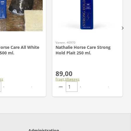
Varenr. 40970
orse Care All White
Nathalie Horse Care Strong
500 ml.
Hold Plait 250 ml.
89,00
es
Fragt tillægges
Administration