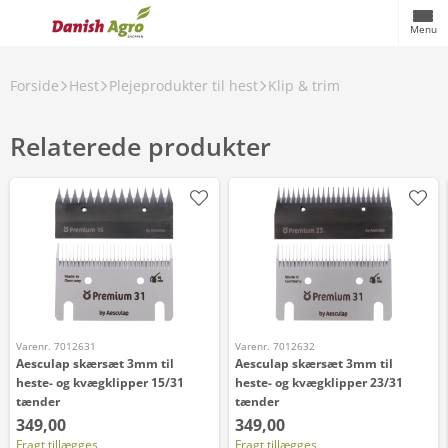
Menu
Forside
Hest
Plejeprodukter til hest
Klip & trim
Relaterede produkter
Varenr. 7012631
Varenr. 7012632
Aesculap skærsæt 3mm til
Aesculap skærsæt 3mm til
heste- og kvægklipper 15/31
heste- og kvægklipper 23/31
tænder
tænder
349,00
349,00
Fragt tillægges
Fragt tillægges