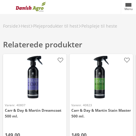
Menu
Forside
Hest
Plejeprodukter til hest
Pelspleje til heste
Relaterede produkter
Varenr. 40807
Varenr. 40823
Carr & Day & Martin Dreamcoat
Carr & Day & Martin Stain Master
500 ml.
500 ml.
149,00
149,00