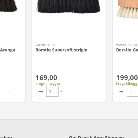
Varenr. 41342
Varenr. 41338
 Arenga
Borstiq Supersoft strigle
Borstiq G
169,00
199,00
Fragt tillægges
Fragt tillægg
bshop
Om Danish Agro Shoppen