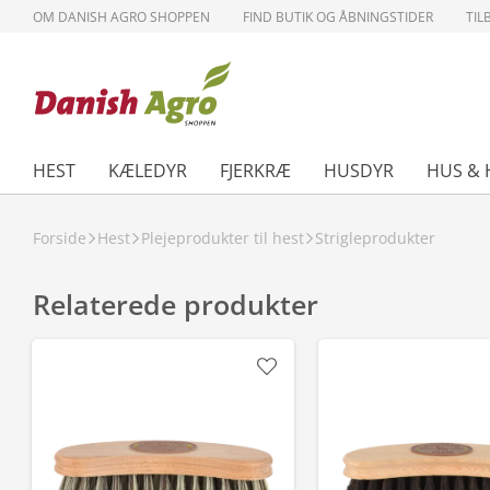
OM DANISH AGRO SHOPPEN
FIND BUTIK OG ÅBNINGSTIDER
TIL
HEST
KÆLEDYR
FJERKRÆ
HUSDYR
HUS & 
Forside
Hest
Plejeprodukter til hest
Strigleprodukter
Relaterede produkter