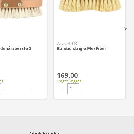
Varenr. 41340
edehårsbørste S
Borstiq strigle MexFiber
169,00
es
Fragt tillægges
Administration