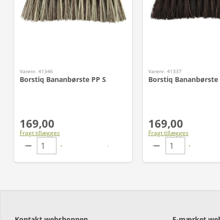
Varenr. 41346
Varenr. 41337
Borstiq Bananbørste PP S
Borstiq Bananbørste
169,00
169,00
Fragt tillægges
Fragt tillægges
Kontakt webshoppen
E-mærket we