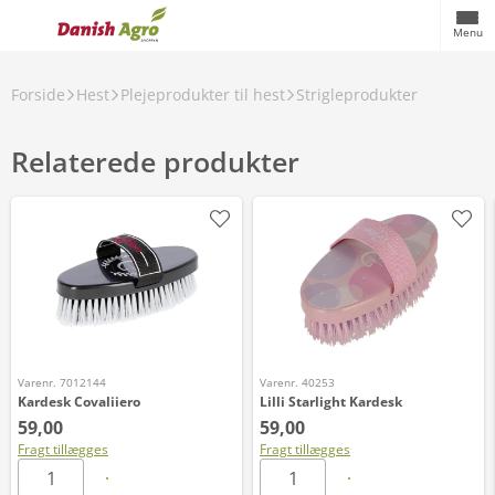
Menu
Forside
Hest
Plejeprodukter til hest
Strigleprodukter
Relaterede produkter
Varenr. 7012144
Varenr. 40253
Kardesk Covaliiero
Lilli Starlight Kardesk
59,00
59,00
Fragt tillægges
Fragt tillægges