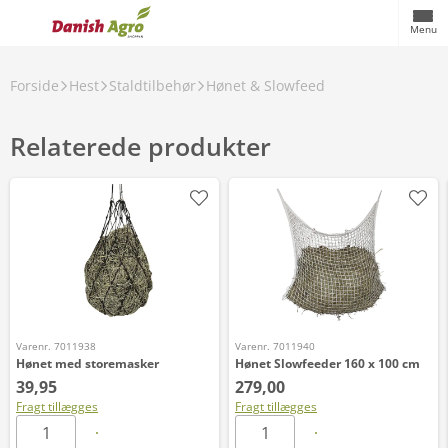
Menu
Forside
Hest
Staldtilbehør
Hønet & Slowfeed
Relaterede produkter
Varenr. 7011938
Varenr. 7011940
Hønet med storemasker
Hønet Slowfeeder 160 x 100 cm
39,95
279,00
Fragt tillægges
Fragt tillægges