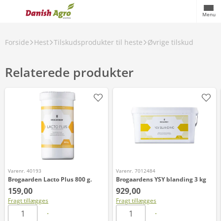
Menu
Forside
Hest
Tilskudsprodukter til heste
Øvrige tilskud
Relaterede produkter
Varenr. 40193
Varenr. 7012484
Brogaarden Lacto Plus 800 g.
Brogaardens YSY blanding 3 kg
159,00
929,00
Fragt tillægges
Fragt tillægges