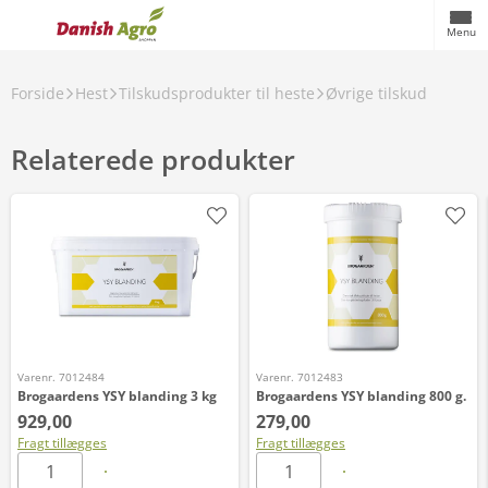
Menu
Forside
Hest
Tilskudsprodukter til heste
Øvrige tilskud
Relaterede produkter
Varenr. 7012484
Varenr. 7012483
Brogaardens YSY blanding 3 kg
Brogaardens YSY blanding 800 g.
929,00
279,00
Fragt tillægges
Fragt tillægges