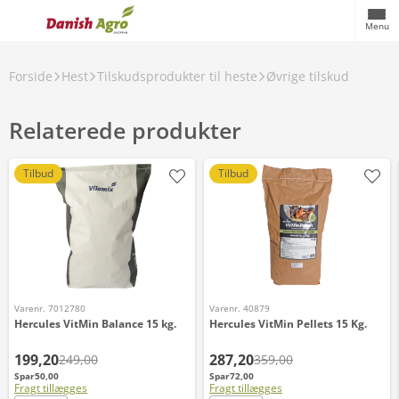
Menu
Forside
Hest
Tilskudsprodukter til heste
Øvrige tilskud
Relaterede produkter
Tilbud
Tilbud
Varenr. 7012780
Varenr. 40879
Hercules VitMin Balance 15 kg.
Hercules VitMin Pellets 15 Kg.
199,20
287,20
249,00
359,00
Spar
50,00
Spar
72,00
Fragt tillægges
Fragt tillægges