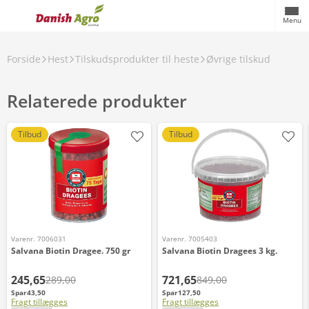
Menu
Forside
Hest
Tilskudsprodukter til heste
Øvrige tilskud
Relaterede produkter
Tilbud
Tilbud
Varenr. 7006031
Varenr. 7005403
Salvana Biotin Dragee. 750 gr
Salvana Biotin Dragees 3 kg.
245,65
721,65
289,00
849,00
Spar
43,50
Spar
127,50
Fragt tillægges
Fragt tillægges