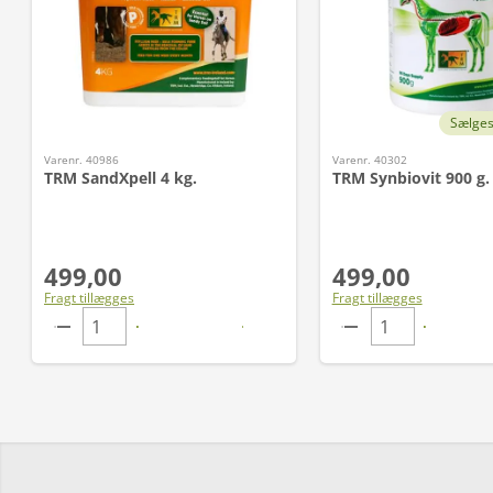
Sælges
Varenr. 40986
Varenr. 40302
TRM SandXpell 4 kg.
TRM Synbiovit 900 g.
499,00
499,00
Fragt tillægges
Fragt tillægges