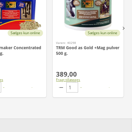
Sælges kun online
Sælges kun online
Varenr. 40298
maker Concentrated
TRM Good as Gold +Mag pulver
g.
500 g.
389,00
es
Fragt tillægges