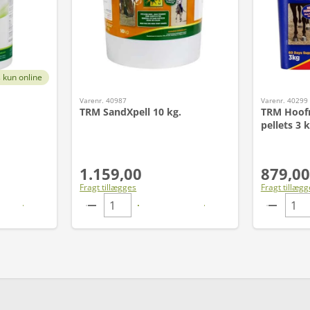
 kun online
Varenr. 40987
Varenr. 40299
TRM SandXpell 10 kg.
TRM Hoof
pellets 3 k
1.159,00
879,00
Fragt tillægges
Fragt tillægg