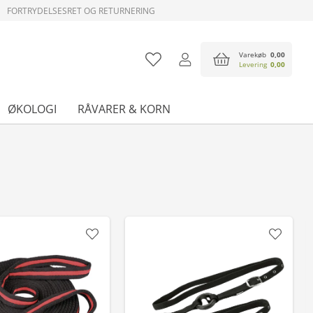
FORTRYDELSESRET OG RETURNERING
Varekøb
0,00
Levering
0,00
ØKOLOGI
RÅVARER & KORN