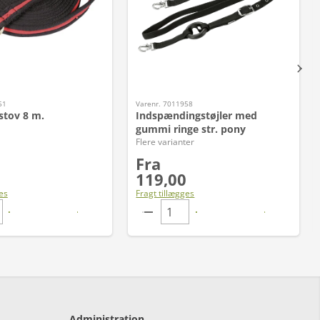
51
Varenr. 7011958
stov 8 m.
Indspændingstøjler med
gummi ringe str. pony
Flere varianter
Fra
119,00
es
Fragt tillægges
Administration