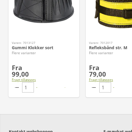
Varenr. 7013127
Varenr. 7012017
Gummi Klokker sort
Refleksbånd str. M
Flere varianter
Flere varianter
Fra
Fra
99,00
79,00
Fragt tillægges
Fragt tillægges
Kontakt webshoppen
E-mærket we