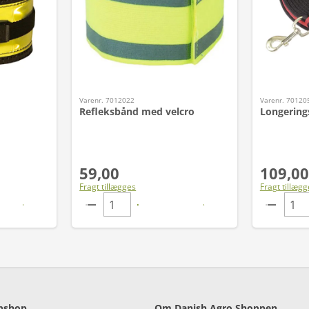
Varenr. 7012022
Varenr. 70120
Refleksbånd med velcro
Longering
59,00
109,00
Fragt tillægges
Fragt tillægg
bshop
Om Danish Agro Shoppen