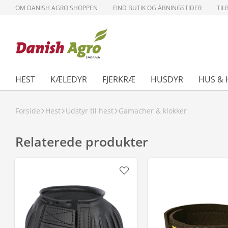
OM DANISH AGRO SHOPPEN
FIND BUTIK OG ÅBNINGSTIDER
TIL
HEST
KÆLEDYR
FJERKRÆ
HUSDYR
HUS & 
Forside
Hest
Udstyr til hest
Gamacher & klokker
Relaterede produkter