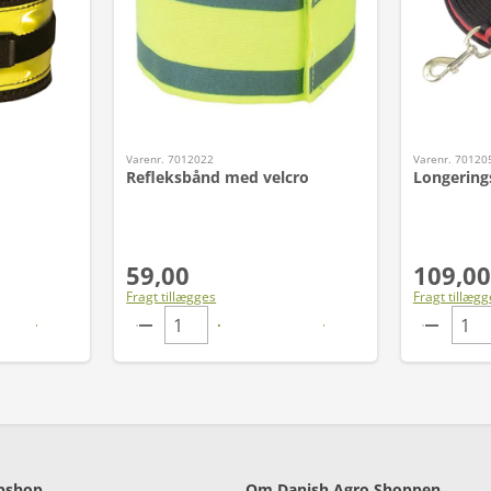
Varenr. 7012022
Varenr. 70120
Refleksbånd med velcro
Longering
59,00
109,00
Fragt tillægges
Fragt tillægg
bshop
Om Danish Agro Shoppen