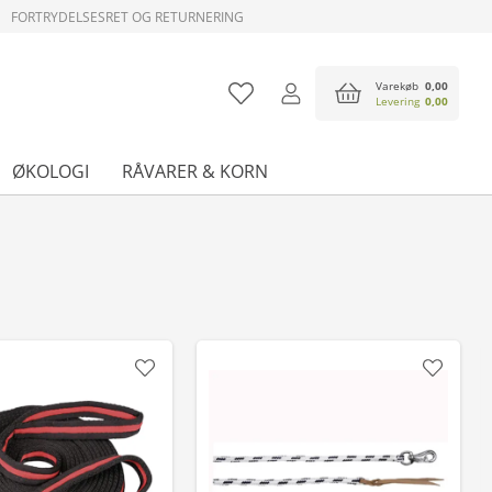
FORTRYDELSESRET OG RETURNERING
Varekøb
0,00
Levering
0,00
ØKOLOGI
RÅVARER & KORN