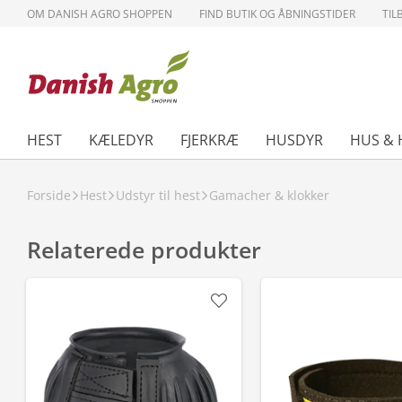
OM DANISH AGRO SHOPPEN
FIND BUTIK OG ÅBNINGSTIDER
TIL
HEST
KÆLEDYR
FJERKRÆ
HUSDYR
HUS & 
Forside
Hest
Udstyr til hest
Gamacher & klokker
Relaterede produkter