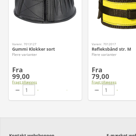
Varenr. 7013127
Varenr. 7012017
Gummi Klokker sort
Refleksbånd str. M
Flere varianter
Flere varianter
Fra
Fra
99,00
79,00
Fragt tillægges
Fragt tillægges
Kontakt webshoppen
E-mærket we