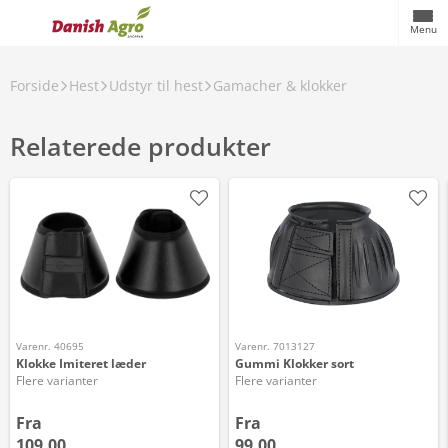
Menu
Forside
Hest
Udstyr til hest
Gamacher & klokker
Relaterede produkter
Varenr. 40695
Varenr. 7013127
Klokke Imiteret læder
Gummi Klokker sort
Flere varianter
Flere varianter
Fra
Fra
109,00
99,00