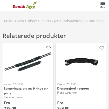
Menu
Forside
Hest
Udstyr til hest
Gjord, indspænding & underlag
Relaterede produkter
Varenr. 7011996
Varenr. 7011972
Longeringsgjord m/ 9 ringe str.
Dressurgjord neopren
Flere varianter
pony
Flere varianter
Fra
Fra
239,00
289,00