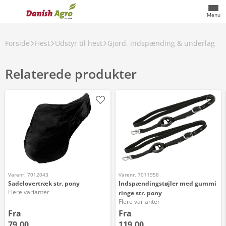
Menu
Forside
Hest
Udstyr til hest
Gjord, indspænding & underlag
Relaterede produkter
Varenr. 7012043
Varenr. 7011958
Sadelovertræk str. pony
Indspændingstøjler med gummi
Flere varianter
ringe str. pony
Flere varianter
Fra
Fra
79,00
119,00