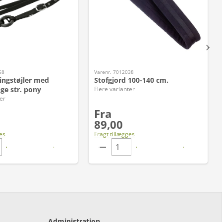
58
Varenr. 7012038
ngstøjler med
Stofgjord 100-140 cm.
ge str. pony
Flere varianter
er
Fra
89,00
es
Fragt tillægges
Administration