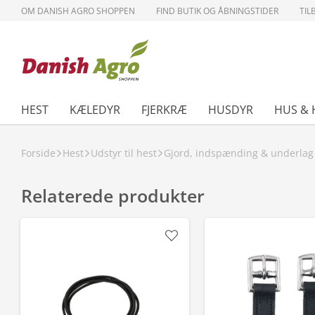
OM DANISH AGRO SHOPPEN
FIND BUTIK OG ÅBNINGSTIDER
TIL
HEST
KÆLEDYR
FJERKRÆ
HUSDYR
HUS & 
Forside
Hest
Udstyr til hest
Gjord, indspænding & underlag
Relaterede produkter