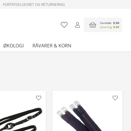
FORTRYDELSESRET OG RETURNERING
Varekøb
0,00
Levering
0,00
ØKOLOGI
RÅVARER & KORN