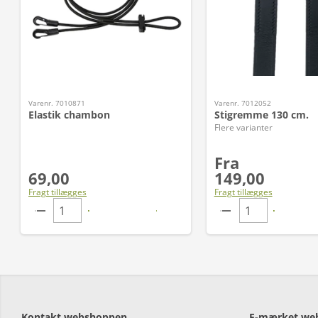
Varenr. 7010871
Varenr. 7012052
Elastik chambon
Stigremme 130 cm.
Flere varianter
Fra
69,00
149,00
Fragt tillægges
Fragt tillægges
Kontakt webshoppen
E-mærket we