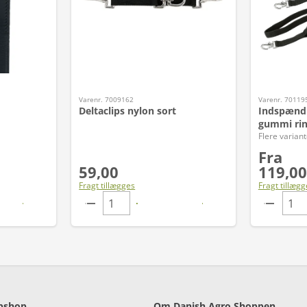
Varenr. 7009162
Varenr. 70119
Deltaclips nylon sort
Indspændi
gummi rin
Flere variant
Fra
59,00
119,00
Fragt tillægges
Fragt tillægg
bshop
Om Danish Agro Shoppen