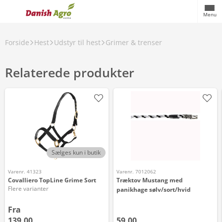
Menu
Forside
Hest
Udstyr til hest
Grimer & trenser
Relaterede produkter
Sælges kun i butik
Varenr. 41323
Varenr. 7012062
Covalliero TopLine Grime Sort
Træktov Mustang med
Flere varianter
panikhage sølv/sort/hvid
Fra
139,00
59,00