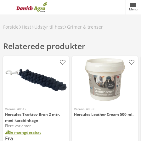
Menu
Forside
Hest
Udstyr til hest
Grimer & trenser
Relaterede produkter
Varenr. 40512
Varenr. 40530
Hercules Træktov Brun 2 mtr.
Hercules Leather Cream 500 ml.
med karabinhage
Flere varianter
Se mængderabat
Fra