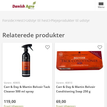
Menu
Forside
Hest
Udstyr til hest
Plejeprodukter til udstyr
Relaterede produkter
Varenr. 40805
Varenr. 40810
Carr & Day & Martin Belvoir Tack
Carr & Day & Martin Belvoir
Cleaner 500 ml spray
Conditioning Soap 250 g
119,00
69,00
Fragt tillægges
Fragt tillægges