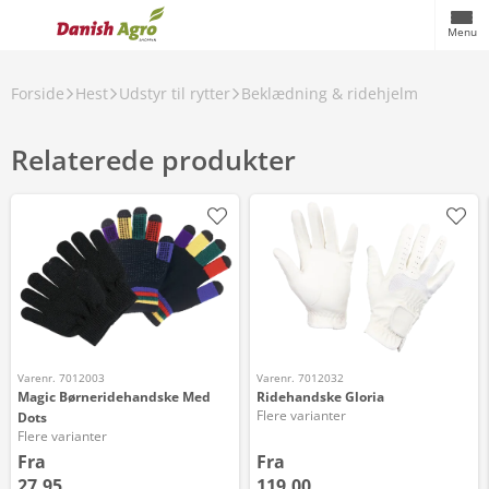
Menu
Forside
Hest
Udstyr til rytter
Beklædning & ridehjelm
Relaterede produkter
Varenr. 7012003
Varenr. 7012032
Magic Børneridehandske Med
Ridehandske Gloria
Flere varianter
Dots
Flere varianter
Fra
Fra
27,95
119,00