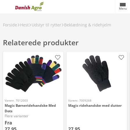
Menu
Forside
Hest
Udstyr til rytter
Beklædning & ridehjelm
Relaterede produkter
Varenr. 7012003
Varenr. 7009268
Magic Børneridehandske Med
Magic ridehandske med dutter
Dots
Flere varianter
Fra
27,95
27,95