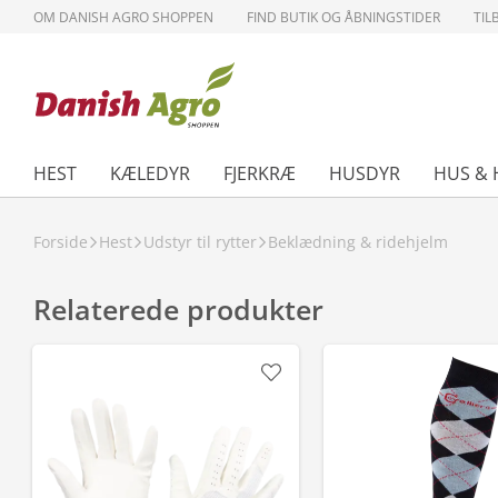
OM DANISH AGRO SHOPPEN
FIND BUTIK OG ÅBNINGSTIDER
TIL
HEST
KÆLEDYR
FJERKRÆ
HUSDYR
HUS & 
Forside
Hest
Udstyr til rytter
Beklædning & ridehjelm
Relaterede produkter