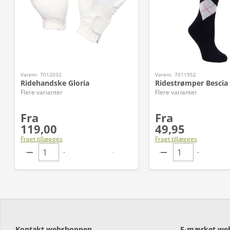
Varenr. 7012032
Varenr. 7011952
Ridehandske Gloria
Ridestrømper Bescia
Flere varianter
Flere varianter
Fra
Fra
119,00
49,95
Fragt tillægges
Fragt tillægges
Kontakt webshoppen
E-mærket we