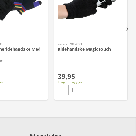
03
Varenr. 7012033
neridehandske Med
Ridehandske MagicTouch
er
39,95
es
Fragt tillægges
Administration