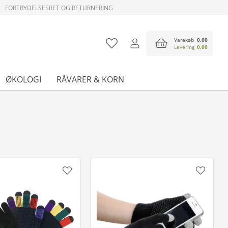
FORTRYDELSESRET OG RETURNERING
Varekøb
0,00
Levering
0,00
ØKOLOGI
RÅVARER & KORN