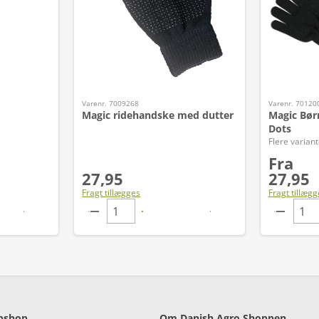
Varenr. 7009268
Varenr. 70120
Magic ridehandske med dutter
Magic Bør
Dots
Flere variant
Fra
27,95
27,95
Fragt tillægges
Fragt tillægg
bshop
Om Danish Agro Shoppen