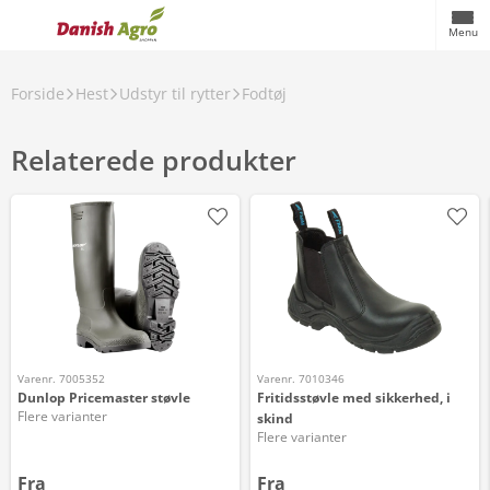
Menu
Forside
Hest
Udstyr til rytter
Fodtøj
Relaterede produkter
Varenr. 7005352
Varenr. 7010346
Dunlop Pricemaster støvle
Fritidsstøvle med sikkerhed, i
Flere varianter
skind
Flere varianter
Fra
Fra