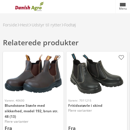
Menu
Forside
Hest
Udstyr til rytter
Fodtøj
Relaterede produkter
Varenr. 40600
Varenr. 7011215
Blundstone Støvle med
Fritidsstøvle i skind
Flere varianter
sikkerhed, model 192, brun str.
48 (13)
Flere varianter
Fra
Fra