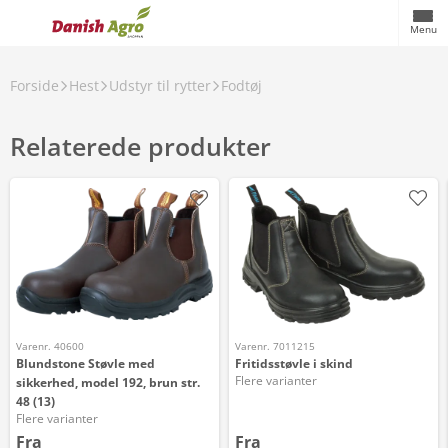
Menu
Forside
Hest
Udstyr til rytter
Fodtøj
Relaterede produkter
Varenr. 40600
Varenr. 7011215
Blundstone Støvle med
Fritidsstøvle i skind
Flere varianter
sikkerhed, model 192, brun str.
48 (13)
Flere varianter
Fra
Fra