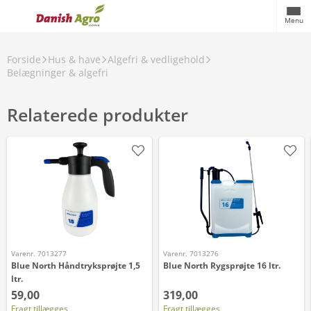
Menu
Forside
Hus & have
Algefri & vedligehold
Belægninger & algefri
Relaterede produkter
Varenr. 7013277
Varenr. 7013276
Blue North Håndtryksprøjte 1,5
Blue North Rygsprøjte 16 ltr.
ltr.
59,00
319,00
Fragt tillægges
Fragt tillægges