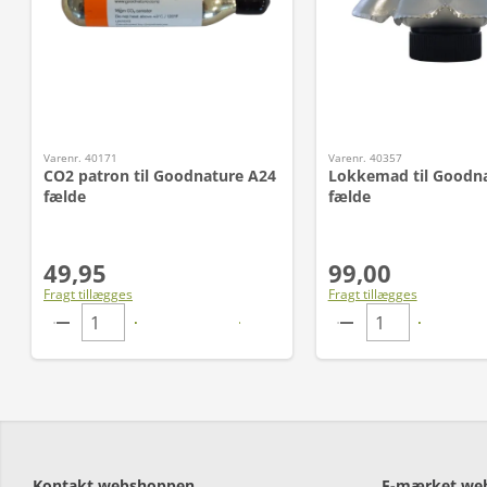
Varenr. 40171
Varenr. 40357
CO2 patron til Goodnature A24
Lokkemad til Goodn
fælde
fælde
49,95
99,00
Fragt tillægges
Fragt tillægges
Kontakt webshoppen
E-mærket we