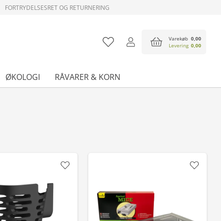
FORTRYDELSESRET OG RETURNERING
Varekøb
0,00
Levering
0,00
ØKOLOGI
RÅVARER & KORN