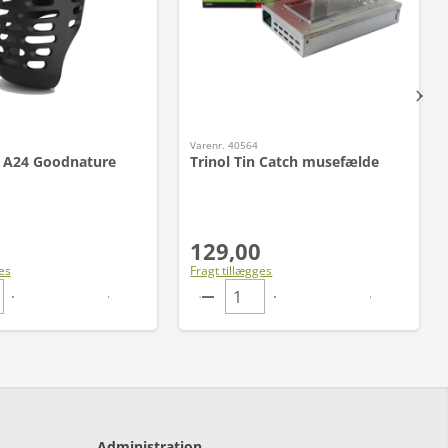
Varenr. 40564
il A24 Goodnature
Trinol Tin Catch musefælde
129,00
es
Fragt tillægges
Administration