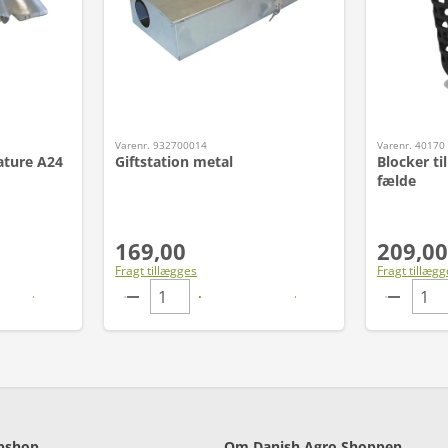
Varenr. 932700014
Varenr. 40170
ature A24
Giftstation metal
Blocker t
fælde
169,00
209,00
Fragt tillægges
Fragt tillægg
bshop
Om Danish Agro Shoppen