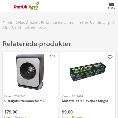
Menu
Forside
Hus & have
Bekæmpelse af mus, rotter & muldvarpe
Mus & rottebekæmpelse
Relaterede produkter
Varenr. 7006568
Varenr. 7011474
Ultralydskræmmer 50 m2
Musefælde til levende fangst
179,00
99,00
Fragt tillægges
Fragt tillægges