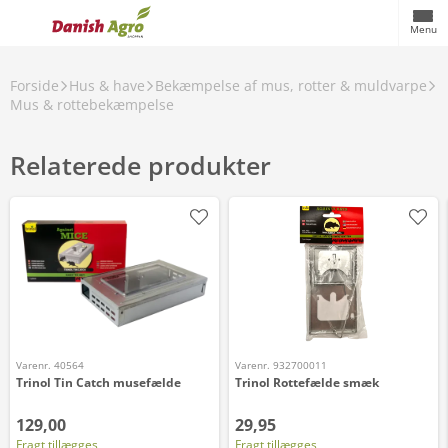
Menu
Forside
Hus & have
Bekæmpelse af mus, rotter & muldvarpe
Mus & rottebekæmpelse
Relaterede produkter
Varenr. 40564
Varenr. 932700011
Trinol Tin Catch musefælde
Trinol Rottefælde smæk
129,00
29,95
Fragt tillægges
Fragt tillægges