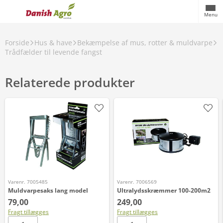
Menu
Forside
Hus & have
Bekæmpelse af mus, rotter & muldvarpe
Trådfælder til levende fangst
Relaterede produkter
Varenr. 7005485
Varenr. 7006569
Muldvarpesaks lang model
Ultralydsskræmmer 100-200m2
79,00
249,00
Fragt tillægges
Fragt tillægges