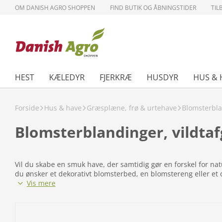
OM DANISH AGRO SHOPPEN
FIND BUTIK OG ÅBNINGSTIDER
TIL
HEST
KÆLEDYR
FJERKRÆ
HUSDYR
HUS & 
Forside
Hus & have
Græsplæne, frø & urtehave
Blomsterblan
Blomsterblandinger, vildtaf
Vil du skabe en smuk have, der samtidig gør en forskel for na
du ønsker et dekorativt blomsterbed, en blomstereng eller et 
fordelene ved vilde blomsterfrø, hvordan du vælger den rett
Vis mere