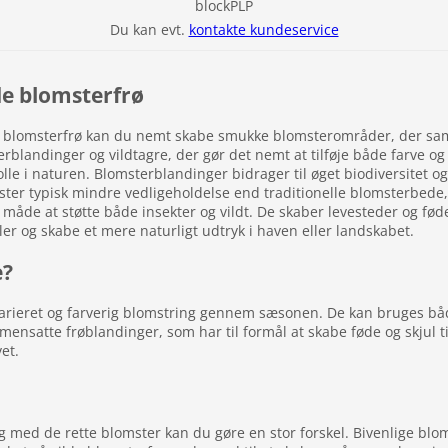
blockPLP
Du kan evt.
kontakte kundeservice
lde blomsterfrø
blomsterfrø kan du nemt skabe smukke blomsterområder, der samti
landinger og vildtagre, der gør det nemt at tilføje både farve og b
rolle i naturen. Blomsterblandinger bidrager til øget biodiversitet
ter typisk mindre vedligeholdelse end traditionelle blomsterbede, h
 måde at støtte både insekter og vildt. De skaber levesteder og fød
ler og skabe et mere naturligt udtryk i haven eller landskabet.
e?
n varieret og farverig blomstring gennem sæsonen. De kan bruges 
ensatte frøblandinger, som har til formål at skabe føde og skjul ti
et.
g med de rette blomster kan du gøre en stor forskel. Bivenlige blo