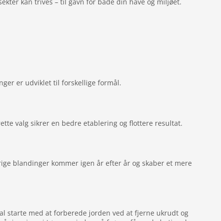
ekter kan trives – til gavn for både din have og miljøet.
er er udviklet til forskellige formål.
tte valg sikrer en bedre etablering og flottere resultat.
rige blandinger kommer igen år efter år og skaber et mere
skal starte med at forberede jorden ved at fjerne ukrudt og