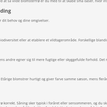
d at så vilde blomsterfrø er du med til at skabe små oaser, hvor ins
nding
or dit behov og dine omgivelser.
iversitet eller at etablere et vildtagerområde. Forskellige blanding
s andre egner sig til mere fugtige eller skyggefulde forhold. Det re
 Etårige blomstrer hurtigt og giver farve samme sæson, mens flerå
rfrø korrekt. Såning sker typisk i foråret eller sensommeren, og du 