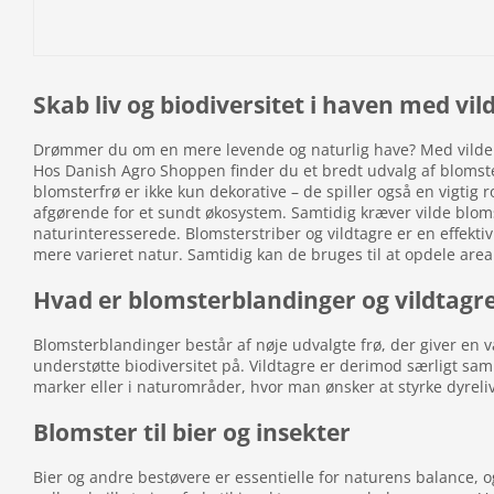
Skab liv og biodiversitet i haven med vi
Drømmer du om en mere levende og naturlig have? Med vilde 
Hos Danish Agro Shoppen finder du et bredt udvalg af blomsterb
blomsterfrø er ikke kun dekorative – de spiller også en vigtig 
afgørende for et sundt økosystem. Samtidig kræver vilde bloms
naturinteresserede. Blomsterstriber og vildtagre er en effektiv
mere varieret natur. Samtidig kan de bruges til at opdele area
Hvad er blomsterblandinger og vildtagr
Blomsterblandinger består af nøje udvalgte frø, der giver e
understøtte biodiversitet på. Vildtagre er derimod særligt samm
marker eller i naturområder, hvor man ønsker at styrke dyreliv
Blomster til bier og insekter
Bier og andre bestøvere er essentielle for naturens balance, o