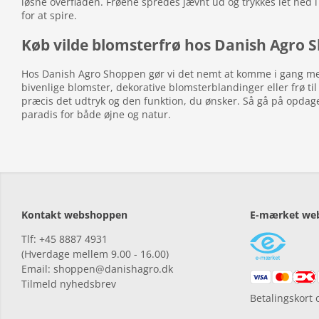
løsne overfladen. Frøene spredes jævnt ud og trykkes let ned i
for at spire.
Køb vilde blomsterfrø hos Danish Agro 
Hos Danish Agro Shoppen gør vi det nemt at komme i gang med v
bivenlige blomster, dekorative blomsterblandinger eller frø ti
præcis det udtryk og den funktion, du ønsker. Så gå på opdagels
paradis for både øjne og natur.
Kontakt webshoppen
E-mærket we
Tlf: +45 8887 4931
(Hverdage mellem 9.00 - 16.00)
Email: shoppen@danishagro.dk
Tilmeld nyhedsbrev
Betalingskort 