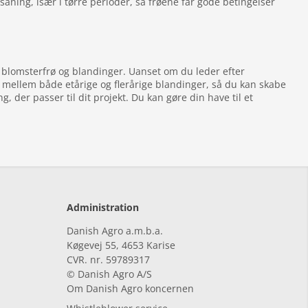
åning, især i tørre perioder, så frøene får gode betingelser
e blomsterfrø og blandinger. Uanset om du leder efter
ge mellem både etårige og flerårige blandinger, så du kan skabe
, der passer til dit projekt. Du kan gøre din have til et
Administration
Danish Agro a.m.b.a.
Køgevej 55, 4653 Karise
CVR. nr. 59789317
© Danish Agro A/S
Om Danish Agro koncernen