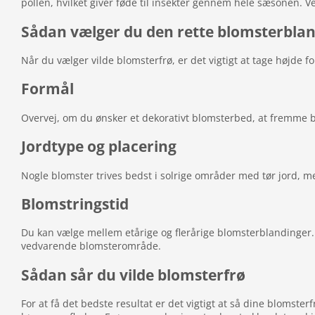
pollen, hvilket giver føde til insekter gennem hele sæsonen. Ve
Sådan vælger du den rette blomsterbla
Når du vælger vilde blomsterfrø, er det vigtigt at tage højde f
Formål
Overvej, om du ønsker et dekorativt blomsterbed, at fremme biod
Jordtype og placering
Nogle blomster trives bedst i solrige områder med tør jord, men
Blomstringstid
Du kan vælge mellem etårige og flerårige blomsterblandinger.
vedvarende blomsterområde.
Sådan sår du vilde blomsterfrø
For at få det bedste resultat er det vigtigt at så dine blomste