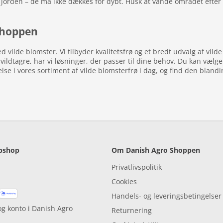
 jorden – de må ikke dækkes for dybt. Husk at vande området efter s
Shoppen
ilde blomster. Vi tilbyder kvalitetsfrø og et bredt udvalg af vild
l vildtagre, har vi løsninger, der passer til dine behov. Du kan væl
e i vores sortiment af vilde blomsterfrø i dag, og find den blanding
bshop
Om Danish Agro Shoppen
Privatlivspolitik
Cookies
Handels- og leveringsbetingelser
og konto i Danish Agro
Returnering