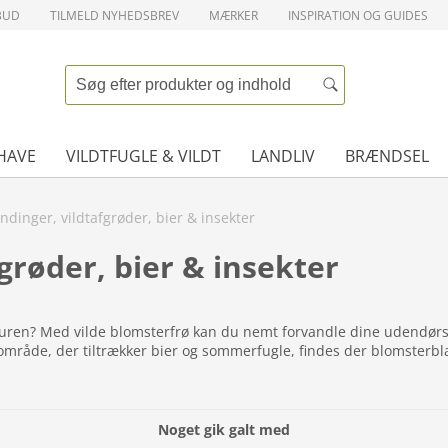
BUD
TILMELD NYHEDSBREV
MÆRKER
INSPIRATION OG GUIDES
HAVE
VILDTFUGLE & VILDT
LANDLIV
BRÆNDSEL
dinger, vildtafgrøder, bier & insekter
grøder, bier & insekter
turen? Med vilde blomsterfrø kan du nemt forvandle dine udendørsar
område, der tiltrækker bier og sommerfugle, findes der blomsterbla
e blanding, og hvordan du kommer godt i gang.
Noget gik galt med