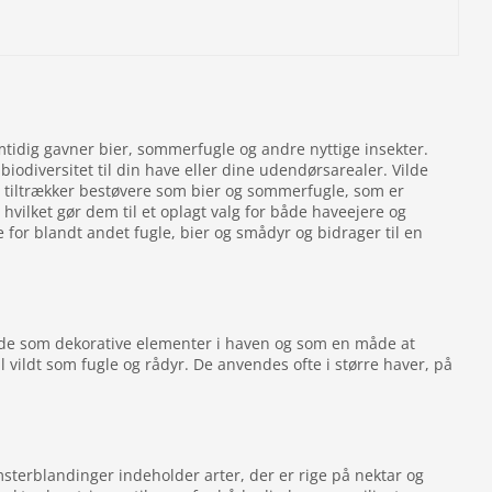
dig gavner bier, sommerfugle og andre nyttige insekter.
iodiversitet til din have eller dine udendørsarealer. Vilde
 og tiltrækker bestøvere som bier og sommerfugle, som er
vilket gør dem til et oplagt valg for både haveejere og
e for blandt andet fugle, bier og smådyr og bidrager til en
både som dekorative elementer i haven og som en måde at
l vildt som fugle og rådyr. De anvendes ofte i større haver, på
msterblandinger indeholder arter, der er rige på nektar og