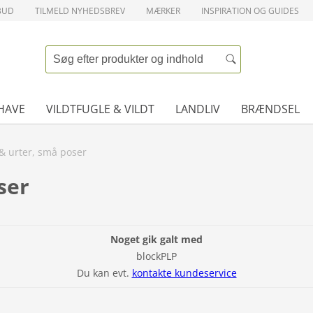
BUD
TILMELD NYHEDSBREV
MÆRKER
INSPIRATION OG GUIDES
HAVE
VILDTFUGLE & VILDT
LANDLIV
BRÆNDSEL
& urter, små poser
ser
Noget gik galt med
blockPLP
Du kan evt.
kontakte kundeservice