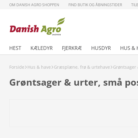
OM DANISH AGRO SHOPPEN
FIND BUTIK OG ÅBNINGSTIDER
TIL
HEST
KÆLEDYR
FJERKRÆ
HUSDYR
HUS & 
Forside
Hus & have
Græsplæne, frø & urtehave
Grøntsager 
Grøntsager & urter, små po