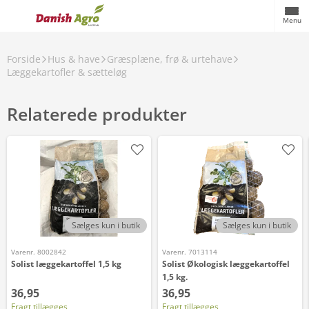
Menu
Forside
Hus & have
Græsplæne, frø & urtehave
Læggekartofler & sætteløg
Relaterede produkter
Sælges kun i butik
Sælges kun i butik
Varenr. 8002842
Varenr. 7013114
Solist læggekartoffel 1,5 kg
Solist Økologisk læggekartoffel
1,5 kg.
36,95
36,95
Fragt tillægges
Fragt tillægges