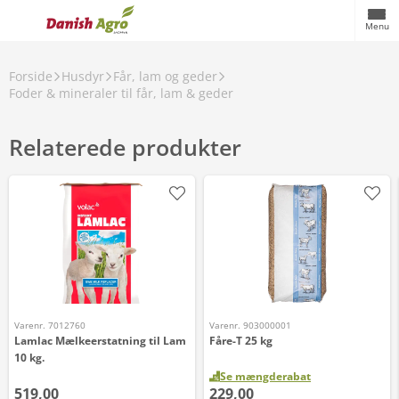
Menu
Forside
Husdyr
Får, lam og geder
Foder & mineraler til får, lam & geder
Relaterede produkter
Varenr. 7012760
Varenr. 903000001
Lamlac Mælkeerstatning til Lam
Fåre-T 25 kg
10 kg.
Se mængderabat
519,00
229,00