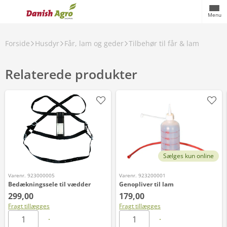
Menu
Forside
Husdyr
Får, lam og geder
Tilbehør til får & lam
Relaterede produkter
Sælges kun online
Varenr. 923000005
Varenr. 923200001
Bedækningssele til vædder
Genopliver til lam
299,00
179,00
Fragt tillægges
Fragt tillægges