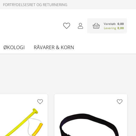
FORTRYDELSESRET OG RETURNERING
Varekøb
0,00
Levering
0,00
ØKOLOGI
RÅVARER & KORN