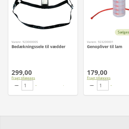
Sælges
Varenr. 923000005
Varenr. 923200001
Bedækningssele til vædder
Genopliver til lam
299,00
179,00
Fragt tillægges
Fragt tillægges