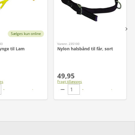
Sælges kun online
43
Varenr. 235100
nge til Lam
Nylon halsbånd til får, sort
49,95
es
Fragt tillægges