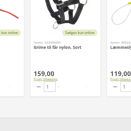
 kun online
Sælges kun online
Varenr. 923000000
Varenr. 80022
Grime til får nylon, Sort
Læmmesly
159,00
119,00
Fragt tillægges
Fragt tillægg