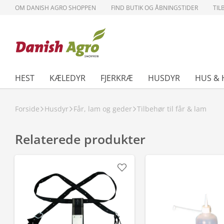
OM DANISH AGRO SHOPPEN
FIND BUTIK OG ÅBNINGSTIDER
TIL
HEST
KÆLEDYR
FJERKRÆ
HUSDYR
HUS & 
Forside
Husdyr
Får, lam og geder
Tilbehør til får & lam
Relaterede produkter