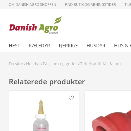
OM DANISH AGRO SHOPPEN
FIND BUTIK OG ÅBNINGSTIDER
TIL
HEST
KÆLEDYR
FJERKRÆ
HUSDYR
HUS & 
Forside
Husdyr
Får, lam og geder
Tilbehør til får & lam
Relaterede produkter