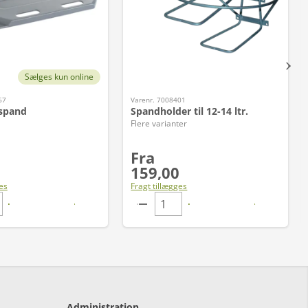
Sælges kun online
67
Varenr. 7008401
tspand
Spandholder til 12-14 ltr.
Flere varianter
Fra
159,00
es
Fragt tillægges
Administration