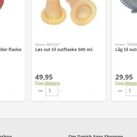
Varenr. 8002247
Varenr. 70083
ller flaske
Løs sut til sutflaske 500 ml.
Låg til su
49,95
29,95
Fragt tillægges
Fragt tillægg
bshop
Om Danish Agro Shoppen