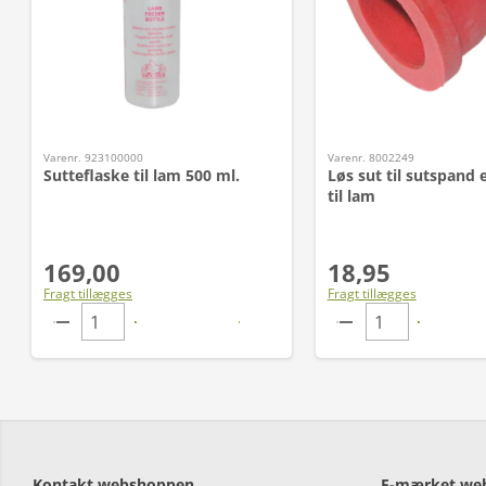
Varenr. 923100000
Varenr. 8002249
Sutteflaske til lam 500 ml.
Løs sut til sutspand e
til lam
169,00
18,95
Fragt tillægges
Fragt tillægges
Kontakt webshoppen
E-mærket we