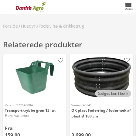
Menu
Forside
Husdyr
Foder, hø & drikketrug
Relaterede produkter
Sælges kun i butik
Varenr. 922040004
Varenr. 40341
Transportkrybbe grøn 13 ltr.
OK plast Foderring / foderhæk af
Flere varianter
plast Ø 180 cm
Fra
159,00
3.699,00