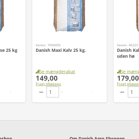
Varenr. 7000009
Varenr. 40223
se 25 kg
Danish Maxi Kalv 25 kg.
Danish Kal
uden hø
Se mængderabat
Se mæng
149,00
179,00
Fragt tillægges
Fragt tillægg
bshop
Om Danish Agro Shoppen