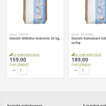
Varenr. 7000104
Varenr. 901000000
Danish Milkline Grønmix 25 kg.
Danish Kalvestart Val
m/hø
Se mængderabat
Se mængderabat
159,00
189,00
Fragt tillægges
Fragt tillægges
Kontakt webshoppen
E-mærket we