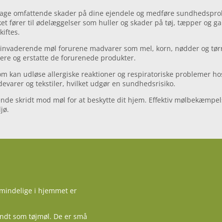
sage omfattende skader på dine ejendele og medføre sundhedsproble
ilket fører til ødelæggelser som huller og skader på tøj, tæpper og 
kiftes.
invaderende møl forurene madvarer som mel, korn, nødder og tørr
ere og erstatte de forurenede produkter.
 som kan udløse allergiske reaktioner og respiratoriske problemer
varer og tekstiler, hvilket udgør en sundhedsrisiko.
nde skridt mod møl for at beskytte dit hjem. Effektiv mølbekæmpel
jø.
lmindelige i hjemmet er
kendt som tøjmøl. De er små