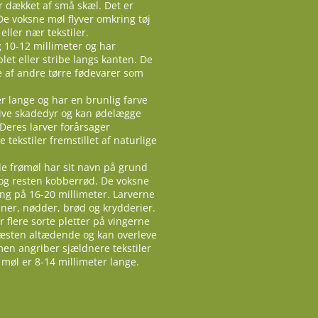
r dækket af små skæl. Det er
De voksne møl flyver omkring tøj
ller nær tekstiler.
 10-12 millimeter og har
let eller stribe langs kanten. De
e af andre tørre fødevarer som
er lange og har en brunlig farve
tive skadedyr og kan ødelægge
. Deres larver forårsager
tekstiler fremstillet af naturlige
de frømøl har sit navn på grund
å og resten kobberrød. De voksne
ng på 16-20 millimeter. Larverne
iner, nødder, brød og krydderier.
flere sorte pletter på vingerne
næsten altædende og kan overleve
en angriber sjældnere tekstiler
øl er 8-14 millimeter lange.