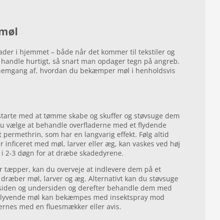
møl
der i hjemmet – både når det kommer til tekstiler og
at handle hurtigt, så snart man opdager tegn på angreb.
nemgang af, hvordan du bekæmper møl i henholdsvis
 starte med at tømme skabe og skuffer og støvsuge dem
du vælge at behandle overfladerne med et flydende
 permethrin, som har en langvarig effekt. Følg altid
r inficeret med møl, larver eller æg, kan vaskes ved høj
C i 2-3 døgn for at dræbe skadedyrene.
er tæpper, kan du overveje at indlevere dem på et
 dræber møl, larver og æg. Alternativt kan du støvsuge
siden og undersiden og derefter behandle dem med
Flyvende møl kan bekæmpes med insektspray mod
jernes med en fluesmækker eller avis.