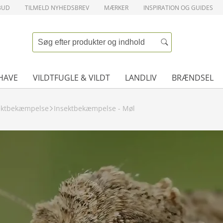
BUD
TILMELD NYHEDSBREV
MÆRKER
INSPIRATION OG GUIDES
HAVE
VILDTFUGLE & VILDT
LANDLIV
BRÆNDSEL
ektbekæmpelse
Insektbekæmpelse - Møl