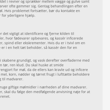
del i revner og sprækker mellem vægge og gulve samt
larver ofte gemmer sig. Gentag behandlingen efter en
øl. Hvis problemet fortsætter, bør du kontakte en
for yderligere hjælp.
det vigtigt at identificere og fjerne kilden til
er, hvor fødevarer opbevares, og kassér inficerede
r, spind eller ekskrementer. Hvis du er i tvivl om en
 er i en helt tæt beholder, så kassér den for en
 i skabene grundigt, og vask derefter overfladerne med
 tør, ren klud. Du skal huske at smide
engjort for møl, da de ellers kan kravle ud og inficere
el, korn, nødder og tørret frugt i lufttætte beholdere
g til madvarer.
ruge giftige mølmidler i nærheden af dine madvarer.
r, skal du følge den medfølgende anvisning nøje for at
urenet.