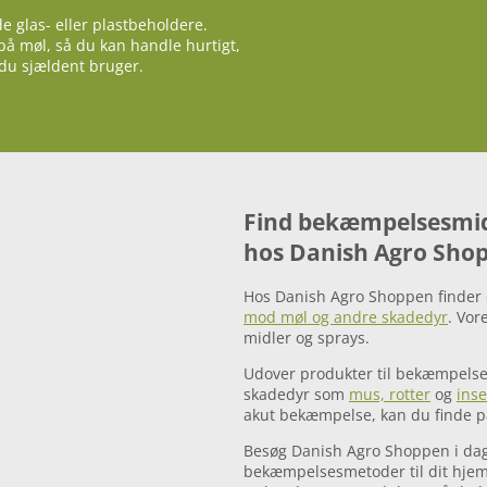
e glas- eller plastbeholdere.
å møl, så du kan handle hurtigt,
du sjældent bruger.
Find bekæmpelsesmid
hos Danish Agro Sho
Hos Danish Agro Shoppen finder d
mod møl og andre skadedyr
. Vor
midler og sprays.
Udover produkter til bekæmpelse
skadedyr som
mus, rotter
og
inse
akut bekæmpelse, kan du finde pål
Besøg Danish Agro Shoppen i dag
bekæmpelsesmetoder til dit hjem. 