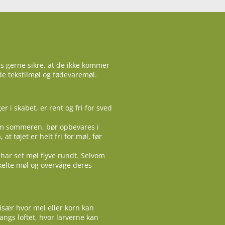
is gerne sikre, at de ikke kommer
åde tekstilmøl og fødevaremøl.
er i skabet, er rent og fri for sved
 om sommeren, bør opbevares i
at tøjet er helt fri for møl, før
 har set møl flyve rundt. Selvom
kelte møl og overvåge deres
især hvor mel eller korn kan
ngs loftet, hvor larverne kan