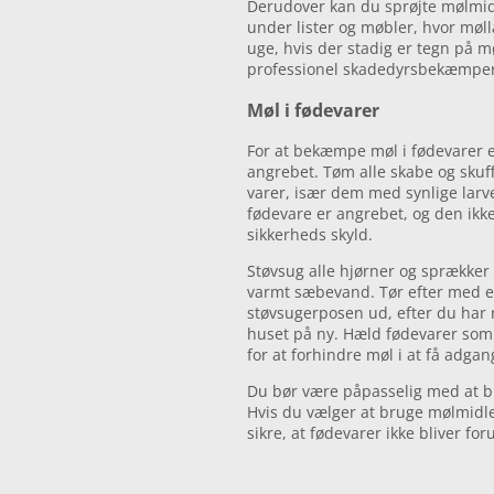
Derudover kan du sprøjte mølmid
under lister og møbler, hvor møl
uge, hvis der stadig er tegn på m
professionel skadedyrsbekæmper 
Møl i fødevarer
For at bekæmpe møl i fødevarer er 
angrebet. Tøm alle skabe og skuff
varer, især dem med synlige larve
fødevare er angrebet, og den ikke
sikkerheds skyld.
Støvsug alle hjørner og sprækker
varmt sæbevand. Tør efter med en
støvsugerposen ud, efter du har r
huset på ny. Hæld fødevarer som m
for at forhindre møl i at få adgan
Du bør være påpasselig med at b
Hvis du vælger at bruge mølmidle
sikre, at fødevarer ikke bliver for