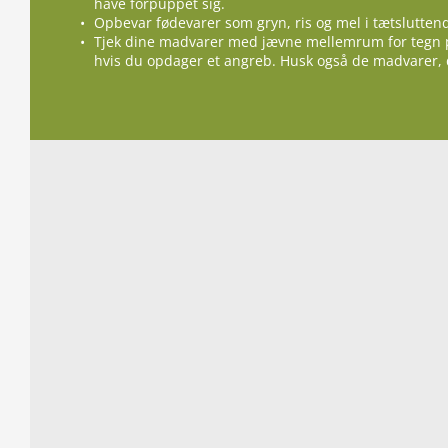
have forpuppet sig.
Opbevar fødevarer som gryn, ris og mel i tætsluttend
Tjek dine madvarer med jævne mellemrum for tegn p
hvis du opdager et angreb. Husk også de madvarer, 