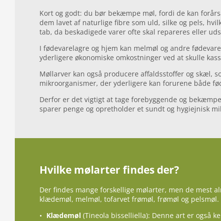
Kort og godt: du bør bekæmpe møl, fordi de kan forår
dem lavet af naturlige fibre som uld, silke og pels, hv
tab, da beskadigede varer ofte skal repareres eller uds
I fødevarelagre og hjem kan melmøl og andre fødevare
yderligere økonomiske omkostninger ved at skulle kass
Møllarver kan også producere affaldsstoffer og skæl,
mikroorganismer, der yderligere kan forurene både føde
Derfor er det vigtigt at tage forebyggende og bekæmpe
sparer penge og opretholder et sundt og hygiejnisk mil
Hvilke mølarter findes der?
Der findes mange forskellige mølarter, men de mest a
klædemøl, melmøl, tofarvet frømøl, frømøl og pelsmøl.
Klædemøl
(Tineola bisselliella): Denne art er også 