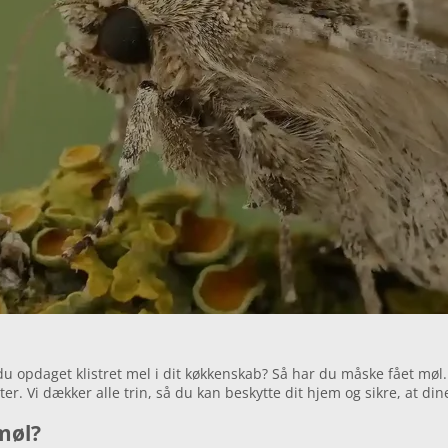
 du opdaget klistret mel i dit køkkenskab? Så har du måske fået møl
 Vi dækker alle trin, så du kan beskytte dit hjem og sikre, at dine 
møl?