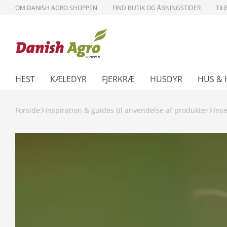
OM DANISH AGRO SHOPPEN
FIND BUTIK OG ÅBNINGSTIDER
TIL
HEST
KÆLEDYR
FJERKRÆ
HUSDYR
HUS & 
Forside
Inspiration & guides til anvendelse af produkter
Ins