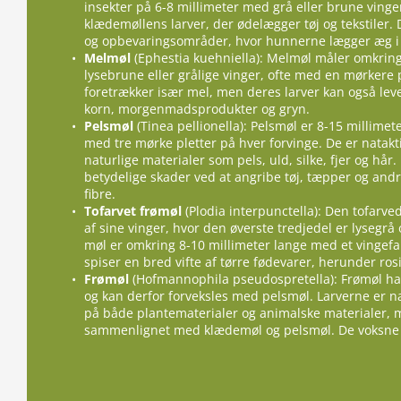
insekter på 6-8 millimeter med grå eller brune vinge
klædemøllens larver, der ødelægger tøj og tekstiler. 
og opbevaringsområder, hvor hunnerne lægger æg i e
Melmøl
(Ephestia kuehniella): Melmøl måler omkring
lysebrune eller grålige vinger, ofte med en mørkere p
foretrækker især mel, men deres larver kan også lev
korn, morgenmadsprodukter og gryn.
Pelsmøl
(Tinea pellionella): Pelsmøl er 8-15 millimet
med tre mørke pletter på hver forvinge. De er natak
naturlige materialer som pels, uld, silke, fjer og hår
betydelige skader ved at angribe tøj, tæpper og andre 
fibre.
Tofarvet frømøl
(Plodia interpunctella): Den tofarve
af sine vinger, hvor den øverste tredjedel er lysegr
møl er omkring 8-10 millimeter lange med et vingefa
spiser en bred vifte af tørre fødevarer, herunder ros
Frømøl
(Hofmannophila pseudospretella): Frømøl har 
og kan derfor forveksles med pelsmøl. Larverne er 
på både plantematerialer og animalske materialer, m
sammenlignet med klædemøl og pelsmøl. De voksne m