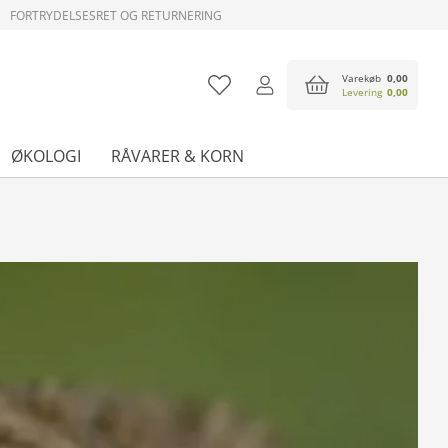
FORTRYDELSESRET OG RETURNERING
Varekøb
0,00
Levering
0,00
ØKOLOGI
RÅVARER & KORN