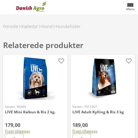
Menu
Forside
Kæledyr
Hund
Hundefoder
Relaterede produkter
Varenr. 40383
Varenr. 7011307
LIVE Mini Kalkun & Ris 2 kg.
LIVE Adult Kylling & Ris 3 kg
179,00
189,00
Fragt tillægges
Fragt tillægges